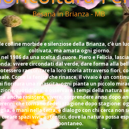
Besana in Brianza - MB
le colline morbide e silenziose della Brianza, c’è un l
coltivata, ma amata ogni giorno.
 nel 1986 da una scelta di cuore. Piero e Felicia, las
nda: vivere circondati dal verde, dare forma alla bel
otessero raccontare la loro storia attraverso fiori, co
ale. Come la fenice che rinasce, il vivaio è un contin
 fioritura una rinascita, ogni pianta un piccolo mirac
zione quotidiana, è osservare i tempi della natura sen
 anche resistere, vivere, sorprendere anno dopo an
erenni che tornano fedeli stagione dopo stagione: og
glia, è mani nella terra, è dialogo con chi cerca non 
 di creare spazi vivi, autentici, dove la natura possa 
spontaneo.