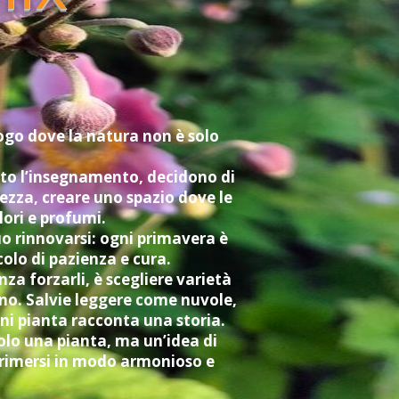
uogo dove la natura non è solo
ciato l’insegnamento, decidono di
lezza, creare uno spazio dove le
lori e profumi.
uo rinnovarsi: ogni primavera è
olo di pazienza e cura.
za forzarli, è scegliere varietà
no. Salvie leggere come nuvole,
ni pianta racconta una storia.
solo una pianta, ma un’idea di
esprimersi in modo armonioso e