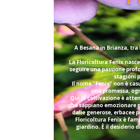
A Besana in Brianza, tra 
La Floricoltura Fenix nasce
seguire una passione profo
stagioni p
Il nome “Fenix” non è casu
una promessa, ogni
Qui la coltivazione è atten
che sappiano emozionare ma
dalie generose, erbacee p
Floricoltura Fenix è fami
giardino. È il desiderio